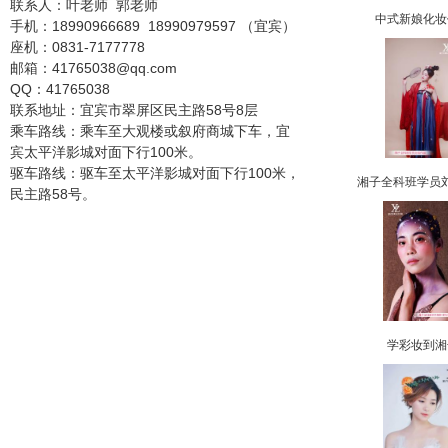
联系人：叶老师
郭老师
中式新娘化妆
手机：
18990966689
18990979597
（宜宾）
座机：0831-7177778
邮箱：41765038@qq.com
QQ：41765038
联系地址：宜宾市翠屏区民主路
58
号
8
层
乘车路线：乘车至大观楼或叙府商城下车，宜
宾太平洋影城对面下行100米。
驱车路线：驱车至太平洋影城对面下行100米，
湘子全科班学员
民主路58号。
学彩妆到湘