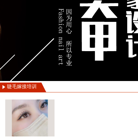
睫毛嫁接培训