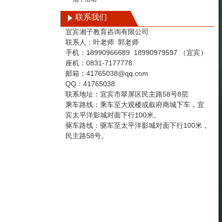
联系我们
宜宾湘子教育咨询有限公司
联系人：叶老师
郭老师
手机：
18990966689
18990979597
（宜宾）
座机：0831-7177778
邮箱：41765038@qq.com
QQ：41765038
联系地址：宜宾市翠屏区民主路
58
号
8
层
乘车路线：乘车至大观楼或叙府商城下车，宜
宾太平洋影城对面下行100米。
驱车路线：驱车至太平洋影城对面下行100米，
民主路58号。