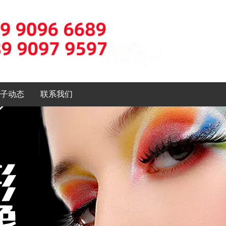
子动态
联系我们