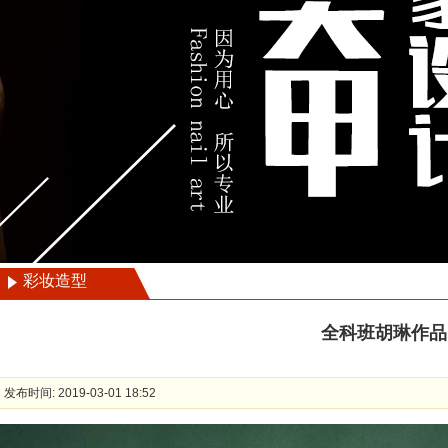
彩妆造型
全科班胡琳作品
发布时间: 2019-03-01 18:52