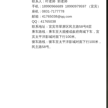
联系人：叶老师
郭老师
手机：
18990966689
18990979597
（宜宾）
座机：0831-7177778
邮箱：41765038@qq.com
QQ：41765038
联系地址：宜宾市翠屏区民主路
58
号
8
层
乘车路线：乘车至大观楼或叙府商城下车，宜
宾太平洋影城对面下行100米。
驱车路线：驱车至太平洋影城对面下行100米，
民主路58号。