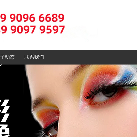
子动态
联系我们