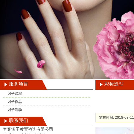
服务项目
彩妆造型
湘子课程
湘子作品
湘子活动
发布时间: 2018-03-11
联系我们
宜宾湘子教育咨询有限公司