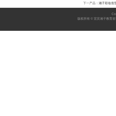
下一产品
：
湘子彩妆造
Co
版权所有 © 宜宾湘子教育咨