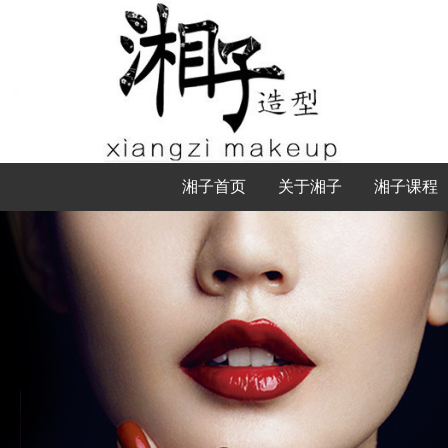
湘子首页
关于湘子
湘子课程