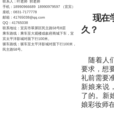
联系人：叶老师
郭老师
手机：
18990966689
18990979597
（宜宾）
座机：0831-7177778
现在学
邮箱：41765038@qq.com
QQ：41765038
久？
联系地址：宜宾市翠屏区民主路
58
号
8
层
乘车路线：乘车至大观楼或叙府商城下车，宜
宾太平洋影城对面下行100米。
驱车路线：驱车至太平洋影城对面下行100米，
民主路58号。
随着人
要求，想要
礼前需要
新娘来说
了的。新
娘彩妆师