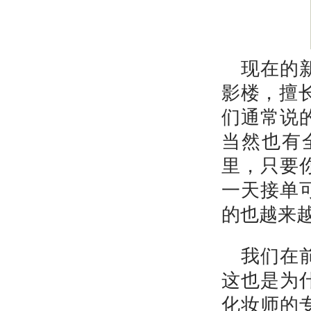
现在的
影楼，擅
们通常说
当然也有
里，只要
一天接单
的也越来
我们在
这也是为
化妆师的