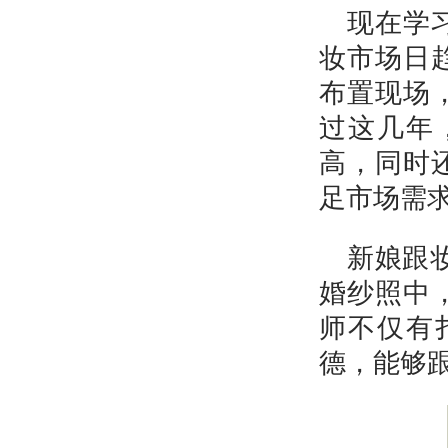
现在学
妆市场日
布置现场
过这几年
高，同时
足市场需
新娘跟
婚纱照中
师不仅有
德，能够