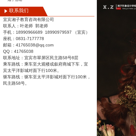
联系我们
宜宾湘子教育咨询有限公司
联系人：叶老师
郭老师
手机：
18990966689
18990979597
（宜宾）
座机：0831-7177778
邮箱：41765038@qq.com
QQ：41765038
联系地址：宜宾市翠屏区民主路
58
号
8
层
乘车路线：乘车至大观楼或叙府商城下车，宜
宾太平洋影城对面下行100米。
驱车路线：驱车至太平洋影城对面下行100米，
民主路58号。