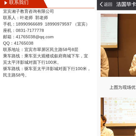
联系我们
宜宾湘子教育咨询有限公司
联系人：叶老师
郭老师
手机：
18990966689
18990979597
（宜宾）
座机：0831-7177778
邮箱：41765038@qq.com
QQ：41765038
联系地址：宜宾市翠屏区民主路
58
号
8
层
乘车路线：乘车至大观楼或叙府商城下车，宜
宾太平洋影城对面下行100米。
驱车路线：驱车至太平洋影城对面下行100米，
民主路58号。