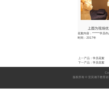
花絮内容：******学员
时间：2017年
上一产品
：
学员花絮
下一产品
：
学员花絮
Co
版权所有 © 宜宾湘子教育咨