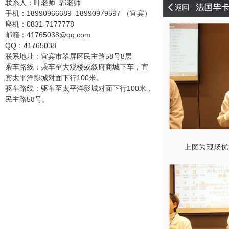
联系人：叶老师
郭老师
手机：
18990966689
18990979597
（宜宾）
座机：0831-7177778
邮箱：41765038@qq.com
QQ：41765038
联系地址：宜宾市翠屏区民主路
58
号
8
层
乘车路线：乘车至大观楼或叙府商城下车，宜
宾太平洋影城对面下行100米。
驱车路线：驱车至太平洋影城对面下行100米，
民主路58号。